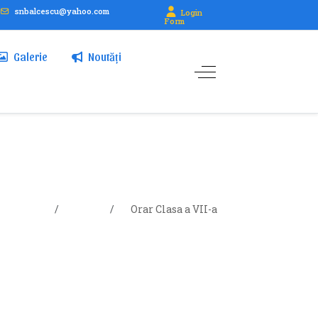
snbalcescu@yahoo.com
Login
Form
Galerie
Noutăți
Elevi
Orar
Orar Clasa a VII-a