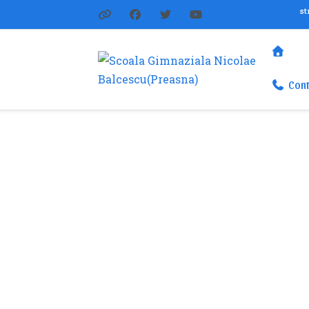
st
Cont
Orar Clasa a VI