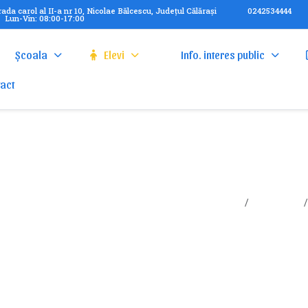
rada carol al II-a nr 10, Nicolae Bălcescu, Județul Călărași
0242534444
Lun-Vin: 08:00-17:00
Școala
Elevi
Info. interes public
act
I-a
Sunteți aici:
Acasa